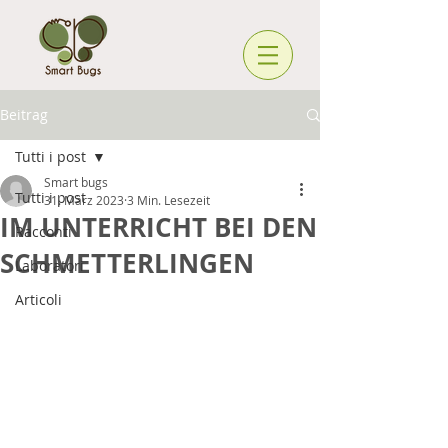
Beitrag
Tutti i post
Smart bugs
Tutti i post
31. März 2023
3 Min. Lesezeit
IM UNTERRICHT BEI DEN
Racconti
SCHMETTERLINGEN
Laboratori
Articoli