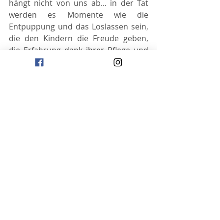
hängt nicht von uns ab... in der Tat 
werden es Momente wie die 
Entpuppung und das Loslassen sein, 
die den Kindern die Freude geben, 
die Erfahrung dank ihrer Pflege und 
Liebe erfolgreich abgeschlossen zu 
haben.
Möchtet ihr, dass euer Kind und 
seine Klasse die Schmetterlingszucht 
kennenlernen? Der Frühling ist die 
ideale Zeit für diese Aktivität, viele 
Schulen experimentieren bereits mit 
der Schmetterlingszucht, 
klickt hier, 
um jetzt eure Sets auszuwählen.