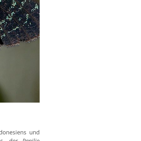
donesiens und 
es, der 
Papilio 