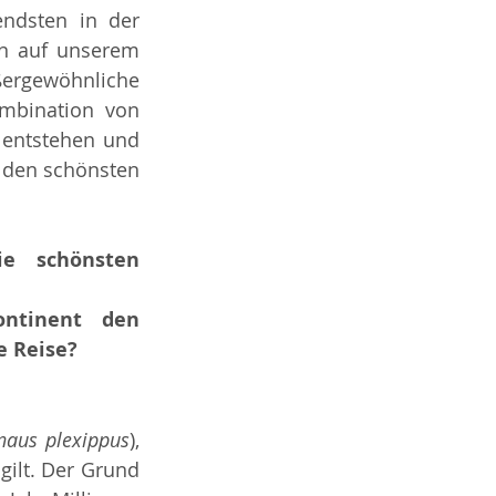
ndsten in der 
n auf unserem 
ergewöhnliche 
ombination von 
entstehen und 
 den schönsten 
e schönsten 
ntinent den 
e Reise?
naus plexippus
), 
ilt. Der Grund 