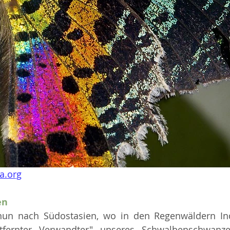
ia.org
en
un nach Südostasien, wo in den Regenwäldern In
ntfernter Verwandter" unseres Schwalbenschwanz