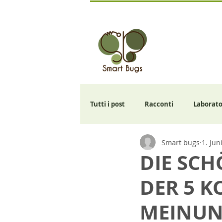
Tutti i post
Racconti
Laborato
Smart bugs
1. Jun
DIE SC
DER 5 K
MEINUN