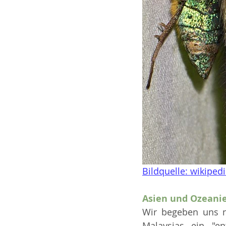
Bildquelle: wikiped
Asien und Ozeani
Wir begeben uns n
Malaysias ein "e