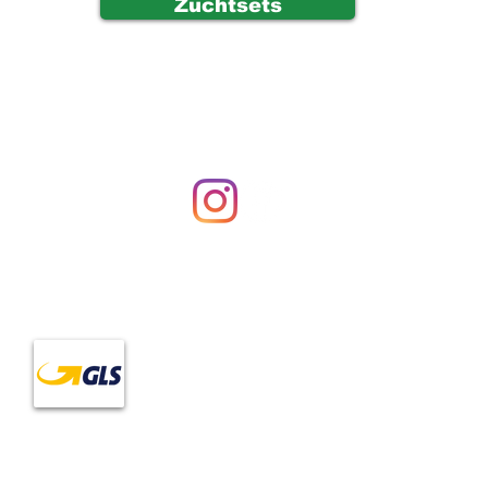
Zuchtsets
Allgemeine
Widerrufsre
ung
Versand un
ner:
s.s.
Häufige Fra